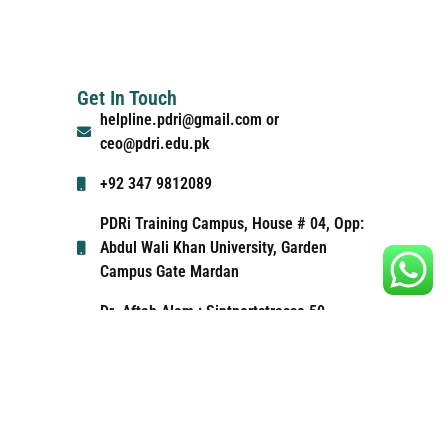
Get In Touch
helpline.pdri@gmail.com or
ceo@pdri.edu.pk
+92 347 9812089
PDRi Training Campus, House # 04, Opp:
Abdul Wali Khan University, Garden
Campus Gate Mardan
Dr. Aftab Alam,: Sintpertstrasse 50,
Wg0603, Munich Germany
Email: aftabms18@gmail.com Ph:
+4915567096355