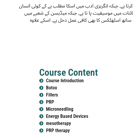
تا ہے۔ جبکہ انگریزی ادب میں اسکا مطلب ہے کے کوئی انسان
کس حد تک کائنات میں موسیقیت پا تا ہے۔ جبکہ میڈیسن کے شعبے میں aesthetics حاصل ہے۔ آج کے دور میں انسان ، مرد و خواتین اپنے جسمانی ساخت کو
 ساتھ اسٹھٹکس کا بھی کافی عمل دخل ہے۔ اسکے علاوہ
Course Content
Course Introduction
Botox
Fillers
PRP
Microneedling
Energy Based Devices
mesotherapy
PRP therapy